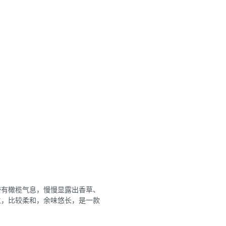
带有橄榄气息，慢慢显露出香草、
主，比较柔和，余味悠长，是一款