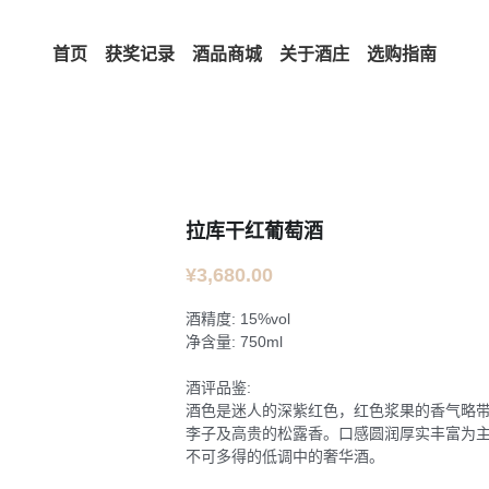
首页
获奖记录
酒品商城
关于酒庄
选购指南
拉库干红葡萄酒
¥3,680.00
酒精度: 15%vol
净含量: 750ml
酒评品鉴:
酒色是迷人的深紫红色，红色浆果的香气略
李子及高贵的松露香。口感圆润厚实丰富为
不可多得的低调中的奢华酒。