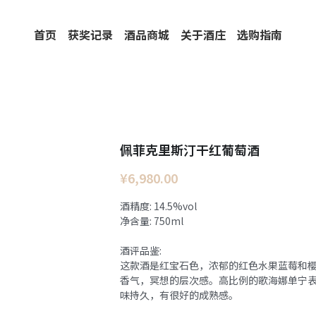
首页
获奖记录
酒品商城
关于酒庄
选购指南
佩菲克里斯汀干红葡萄酒
¥6,980.00
酒精度: 14.5%vol
净含量: 750ml
酒评品鉴:
这款酒是红宝石色，浓郁的红色水果蓝莓和
香气，冥想的层次感。高比例的歌海娜单宁
味持久，有很好的成熟感。