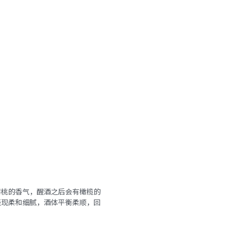
樱桃的香气，醒酒之后会有橄榄的
表现柔和细腻，酒体平衡柔顺，回